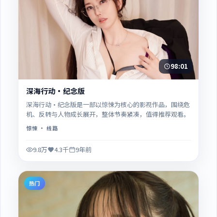
98:01
深海行动·纪念版
深海行动·纪念版是一部以惊悚为核心的影视作品，围绕危
机、反转与人物成长展开，整体节奏紧凑，值得推荐观看。
惊悚
· 线路
9.8万
4.3千
9年前
热门