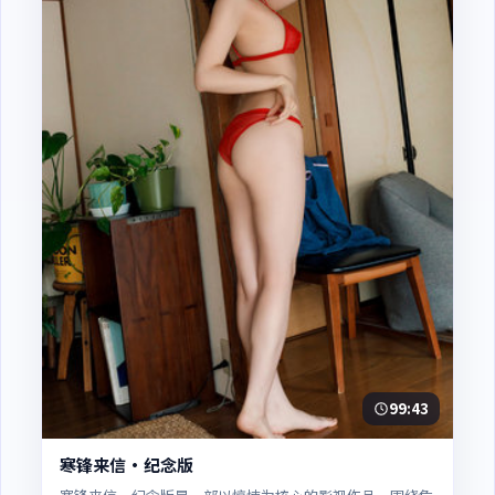
99:43
寒锋来信·纪念版