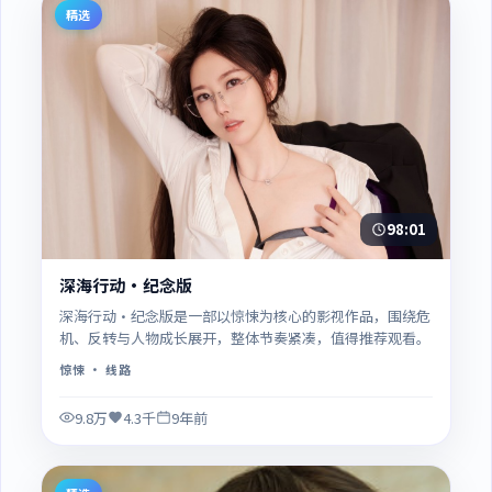
精选
98:01
深海行动·纪念版
深海行动·纪念版是一部以惊悚为核心的影视作品，围绕危
机、反转与人物成长展开，整体节奏紧凑，值得推荐观看。
惊悚
· 线路
9.8万
4.3千
9年前