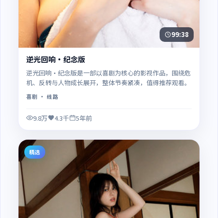
99:38
逆光回响·纪念版
逆光回响·纪念版是一部以喜剧为核心的影视作品，围绕危
机、反转与人物成长展开，整体节奏紧凑，值得推荐观看。
喜剧
· 线路
9.8万
4.3千
5年前
精选