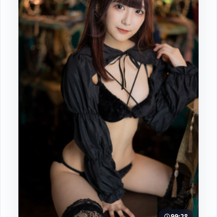
99:28