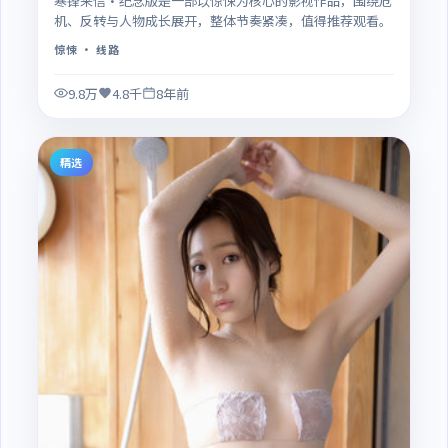
寒锋来信·纪念版是一部以惊悚为核心的影视作品，围绕危
机、反转与人物成长展开，整体节奏紧凑，值得推荐观看。
惊悚
· 线路
9.8万
4.8千
8年前
精选