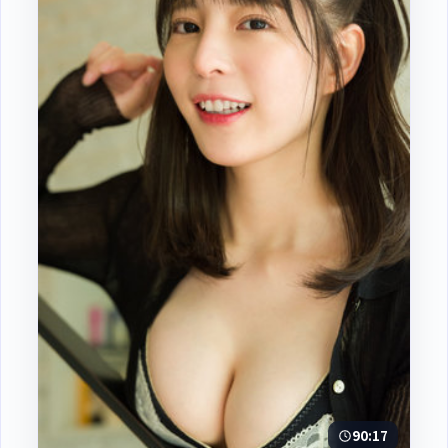
90:17