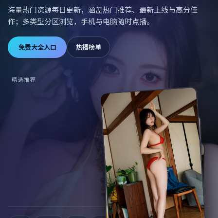
海量热门资源每日更新，涵盖热门推荐、最新上线与高分佳
作；多类型分区浏览，手机与电脑随时点播。
免费大全入口
热播榜单
精选推荐