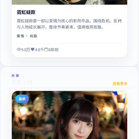
霓虹疑踪
霓虹疑踪是一部以爱情为核心的影视作品，围绕危机、反转
与人物成长展开，整体节奏紧凑，值得推荐观看。
爱情
· 线路
9.8万
4.6千
8年前
片单
最新上线
查看更多
最新