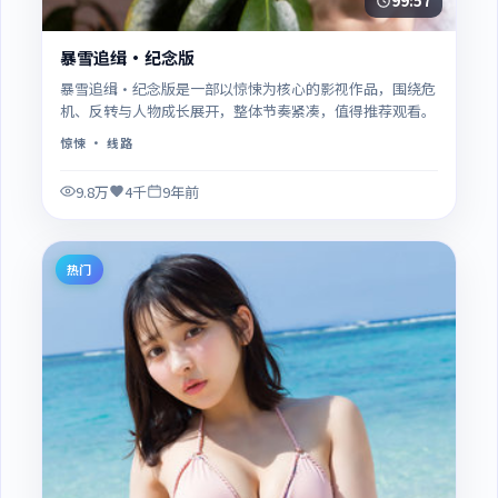
99:57
暴雪追缉·纪念版
暴雪追缉·纪念版是一部以惊悚为核心的影视作品，围绕危
机、反转与人物成长展开，整体节奏紧凑，值得推荐观看。
惊悚
· 线路
9.8万
4千
9年前
热门