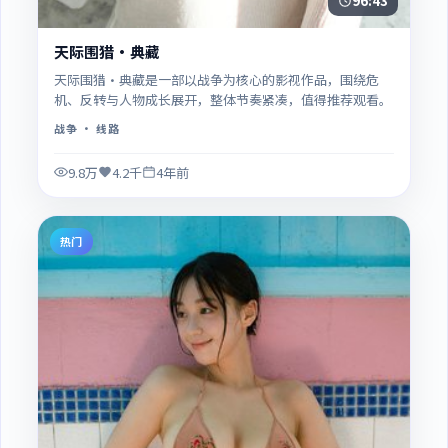
96:43
天际围猎·典藏
天际围猎·典藏是一部以战争为核心的影视作品，围绕危
机、反转与人物成长展开，整体节奏紧凑，值得推荐观看。
战争
· 线路
9.8万
4.2千
4年前
热门