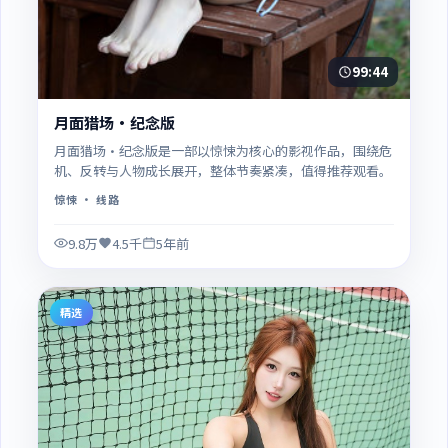
99:44
月面猎场·纪念版
月面猎场·纪念版是一部以惊悚为核心的影视作品，围绕危
机、反转与人物成长展开，整体节奏紧凑，值得推荐观看。
惊悚
· 线路
9.8万
4.5千
5年前
精选