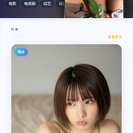
电影
电视剧
综艺
动漫
纪录片
片单
暴雪追缉·纪念版
精选推荐
查看更多
焚城任务·典藏
精选