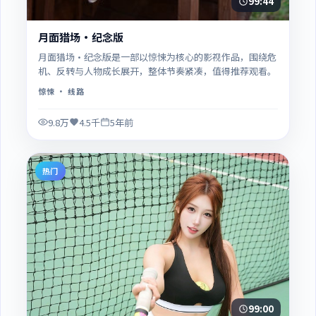
99:44
月面猎场·纪念版
月面猎场·纪念版是一部以惊悚为核心的影视作品，围绕危
机、反转与人物成长展开，整体节奏紧凑，值得推荐观看。
惊悚
· 线路
9.8万
4.5千
5年前
热门
99:00