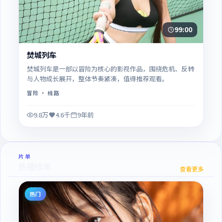
99:00
焚城列车
焚城列车是一部以冒险为核心的影视作品，围绕危机、反转
与人物成长展开，整体节奏紧凑，值得推荐观看。
冒险
· 线路
9.8万
4.6千
9年前
片单
热播榜单
查看更多
热门